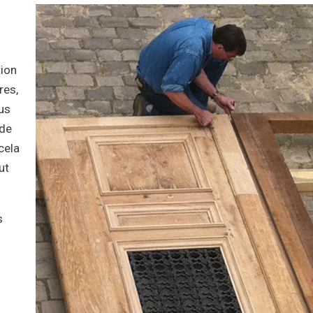
tion
res,
ous
 de
cela
ut
s
: