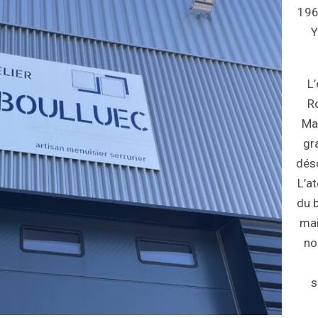
196
Y
L
R
Ma
gr
déso
L’a
du 
mai
no
s