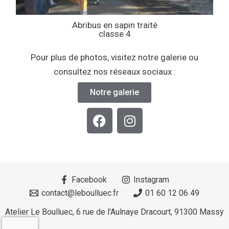
Abribus en sapin traité
classe 4
Pour plus de photos, visitez notre galerie ou
consultez nos réseaux sociaux :
Notre galerie
F
I
a
n
c
s
e
t
b
a
o
g
Facebook
Instagram
o
r
contact@leboulluec.fr
01 60 12 06 49
k
a
Atelier Le Boulluec, 6 rue de l'Aulnaye Dracourt, 91300 Massy
m