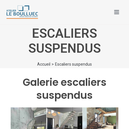
Aller
Mai
au
Men
contenu
ESCALIERS
SUSPENDUS
Accueil
Escaliers suspendus
Galerie escaliers
suspendus