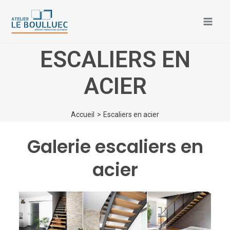
Aller
Mai
au
Men
contenu
ESCALIERS EN
ACIER
Accueil
Escaliers en acier
Galerie escaliers en
acier