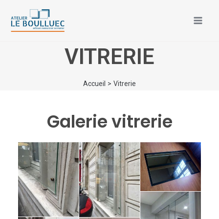
Aller
Mai
au
Men
contenu
VITRERIE
Accueil
Vitrerie
Galerie vitrerie